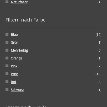
Naturfaser
(4)
Filtern nach Farbe
Blau
(12)
Grün
(1)
Mehrfarbig
(5)
Orange
(1)
Pink
(2)
Print
(10)
Rot
(3)
Schwarz
(1)