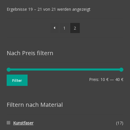
Optionen
Ergebnisse 19 – 21 von 21 werden angezeigt
können
auf
1
2
der
Produktseite
gewählt
werden
Nach Preis filtern
Min
Max
Preis:
10 €
—
40 €
Filter
Pre
Pre
Filtern nach Material
Kunstfaser
(17)